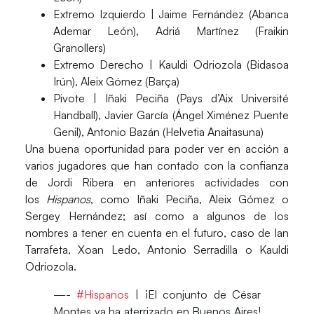
Extremo Izquierdo |
Jaime Fernández (Abanca
Ademar León), Adriá Martínez (Fraikin
Granollers)
Extremo Derecho |
Kauldi Odriozola (Bidasoa
Irún), Aleix Gómez (Barça)
Pivote |
Iñaki Peciña (Pays d’Aix Université
Handball), Javier García (Ángel Ximénez Puente
Genil), Antonio Bazán (Helvetia Anaitasuna)
Una buena oportunidad para poder ver en acción a
varios jugadores que han contado con la confianza
de Jordi Ribera en anteriores actividades con
los
Hispanos
, como Iñaki Peciña, Aleix Gómez o
Sergey Hernández; así como a algunos de los
nombres a tener en cuenta en el futuro, caso de Ian
Tarrafeta, Xoan Ledo, Antonio Serradilla o Kauldi
Odriozola.
—-
#Hispanos
| ¡El conjunto de César
Montes ya ha aterrizado en Buenos Aires!