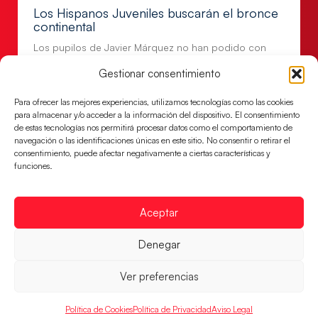
Los Hispanos Juveniles buscarán el bronce
continental
Los pupilos de Javier Márquez no han podido con
Alemania y disputarán el encuentro por el bronce el
Gestionar consentimiento
próximo domingo
LEER MÁS
Para ofrecer las mejores experiencias, utilizamos tecnologías como las cookies
para almacenar y/o acceder a la información del dispositivo. El consentimiento
de estas tecnologías nos permitirá procesar datos como el comportamiento de
navegación o las identificaciones únicas en este sitio. No consentir o retirar el
consentimiento, puede afectar negativamente a ciertas características y
funciones.
Aceptar
Denegar
Ver preferencias
Los Hispanos Juveniles jugarán las
Política de Cookies
Política de Privacidad
Aviso Legal
semifinales del EHF EURO 2026