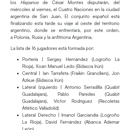
los
Hispanos
de
César Montes
disputarán,
del
miércoles al viernes
, el
Cuatro Naciones
en la ciudad
argentina de
San Juan.
El conjunto español
está
finalizando esta tarde su viaje
al oeste del territorio
argentino, donde se enfrentará, por este orden,
a
Polonia, Rusia y
la anfitriona
Argentina.
La lista de
16 jugadores
está formada por:
Portería |
Sergey Hernández (Logroño La
Rioja), Xoan Manuel Ledo (Bidasoa Irún)
Central |
Ian Tarrafeta (Fraikin Granollers), Jon
Azkue (Bidasoa Irún)
Lateral Izquierdo |
Antonio Serradilla (Quabit
Guadalajara), Pablo Paredes (Quabit
Guadalajara), Víctor Rodríguez (Recoletas
Atlético Valladolid)
Lateral Derecho |
Imanol Garciandía (Logroño
La Rioja), David Fernández (Abanca Ademar
León)