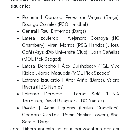
siguiente:
Portería |
Gonzalo Pérez de Vargas (Barça),
Rodrigo Corrales (PSG Handball)
Central |
Raúl Entrerríos (Barça)
Lateral Izquierdo |
Alejandro Costoya (HC
Chambery), Viran Morros (PSG Handball), Iosu
Goñi (Pays d’Aix Université Club) , Joan Cañellas
(MOL Pick Szeged)
Lateral Derecho |
Álex Dujshebaev (PGE Vive
Kielce), Jorge Maqueda (MOL Pick Szeged)
Extremo Izquierdo |
Aitor Ariño (Barça), Valero
Rivera (HBC Nantes)
Extremo Derecho |
Ferrán Solé (FENIX
Toulouse), David Balaguer (HBC Nantes)
Pivote |
Adriá Figueras (Fraikin Granollers),
Gedeón Guardiola (Rhein-Neckar Löwen), Abel
Serdio (Barça)
Jordi Ribera apuesta en esta convocatoria por
dar