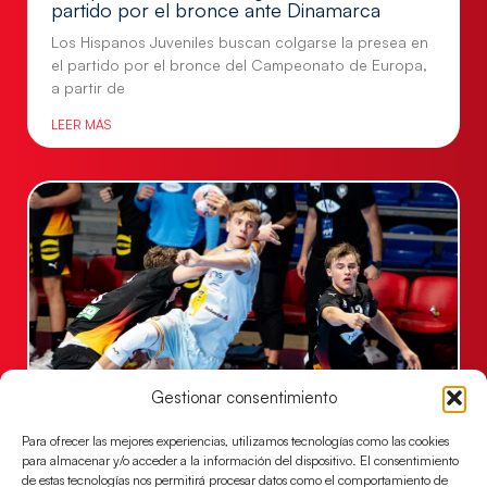
partido por el bronce ante Dinamarca
Los Hispanos Juveniles buscan colgarse la presea en
el partido por el bronce del Campeonato de Europa,
a partir de
LEER MÁS
Gestionar consentimiento
Una revancha contra Dinamarca para
Para ofrecer las mejores experiencias, utilizamos tecnologías como las cookies
conquistar el bronce del EHF EURO 2026
para almacenar y/o acceder a la información del dispositivo. El consentimiento
de estas tecnologías nos permitirá procesar datos como el comportamiento de
Los Hispanos Juveniles buscan colgarse la presea en