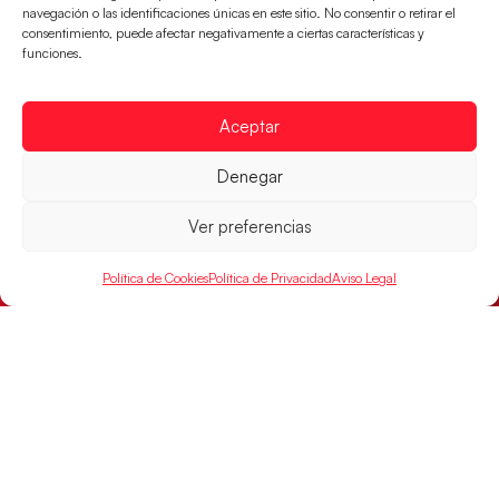
navegación o las identificaciones únicas en este sitio. No consentir o retirar el
el partido por el bronce del Campeonato de Europa,
consentimiento, puede afectar negativamente a ciertas características y
mañana a las
funciones.
LEER MÁS
Aceptar
Denegar
Ver preferencias
Política de Cookies
Política de Privacidad
Aviso Legal
Montenegro, última frontera para las
Guerreras Juveniles en la conquista del oro
mundial
El conjunto dirigido por Cristina Cabeza buscará
mañana, a las 17:30h., el oro en el Campeonato del