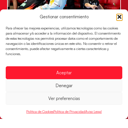
Gestionar consentimiento
Para ofrecer las mejores experiencias, utilizamos tecnologías como las cookies
para almacenar y/o acceder a la información del dispositivo. El consentimiento
Una revancha contra Dinamarca para
de estas tecnologías nos permitirá procesar datos como el comportamiento de
conquistar el bronce del EHF EURO 2026
navegación o las identificaciones únicas en este sitio. No consentir o retirar el
Los Hispanos Juveniles buscan colgarse la presea en
consentimiento, puede afectar negativamente a ciertas características y
funciones.
el partido por el bronce del Campeonato de Europa,
mañana a las
LEER MÁS
Aceptar
Denegar
Ver preferencias
Política de Cookies
Política de Privacidad
Aviso Legal