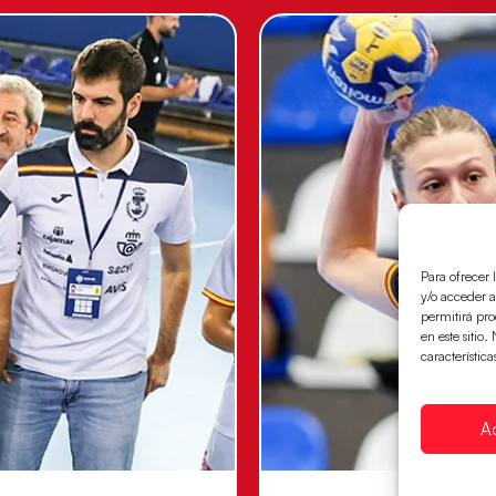
Para ofrecer 
y/o acceder a
permitirá pr
en este sitio
característica
A