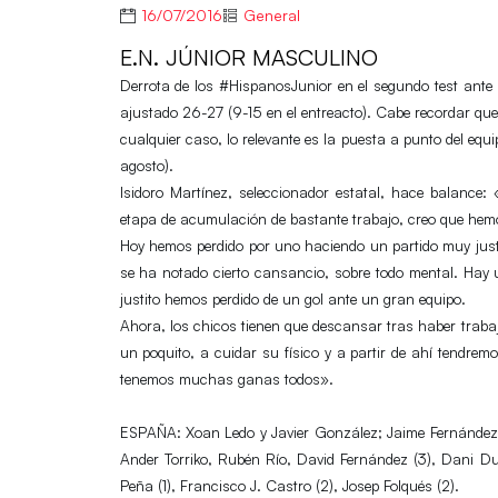
16/07/2016
General
E.N. JÚNIOR MASCULINO
Derrota de los
#HispanosJunior
en el segundo test ante
ajustado 26-27 (9-15 en el entreacto). Cabe recordar que
cualquier caso, lo relevante es la puesta a punto del equ
agosto).
Isidoro Martínez, seleccionador estatal, hace balanc
etapa de acumulación de bastante trabajo, creo que hem
Hoy hemos perdido por uno haciendo un partido muy just
se ha notado cierto cansancio, sobre todo mental.
Hay u
justito hemos perdido
de un gol ante un gran equipo.
Ahora, los chicos tienen que descansar tras haber trab
un poquito, a cuidar su físico y a partir de ahí tendre
tenemos muchas ganas todos».
ESPAÑA: Xoan Ledo y Javier González; Jaime Fernández 
Ander Torriko, Rubén Río, David Fernández (3), Dani D
Peña (1), Francisco J. Castro (2), Josep Folqués (2).