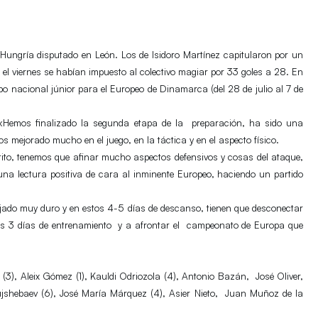
Hungría
disputado en
León.
Los de
Isidoro Martínez
capitularon por un
 el viernes se habían impuesto
al colectivo magiar por 33 goles a 28. En
ipo
nacional júnior para el
Europeo de Dinamarca
(del 28 de julio al 7 de
e: «Hemos finalizado la segunda etapa de la
preparación, ha sido una
os mejorado mucho en el juego,
en la táctica y en el aspecto físico.
ito, tenemos que afinar mucho aspectos defensivos y cosas del
ataque,
na lectura positiva de cara al inminente Europeo, haciendo un partido
ajado muy duro y en estos 4-5 días de descanso, tienen que
desconectar
mos 3 días de entrenamiento y a afrontar el
campeonato de Europa que
(3), Aleix Gómez (1), Kauldi Odriozola (4), Antonio Bazán,
José Oliver,
ujshebaev (6), José María Márquez (4), Asier Nieto,
Juan Muñoz de la