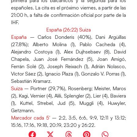
primera para los balcánicos y la segunda para los
españoles. La cita es el próximo viernes, a partir de las
21:00 h, a falta de confirmación oficial por parte de la
IHF.
España (26:22) Suiza
España
– Carlos Donderis (40%), Dani Argüillas
(27,8%); Alberto Molina (1), Pablo Cacheda (4),
Alejandro Costoya (1), Alex Dujhsebaev (8), David
Chapela, Juan José Fernández (5), Joan Amigó,
Ferrán Solé (2), Joseph Reixach (1), Adrián Nolasco,
Víctor Sáez (2), Ignacio Plaza (1), Gonzalo V. Porras (1),
Sebastián Kramarz.
Suiza
– Portner (29,7%), Rosenberg; Meister, Maros
(2), Kagi, Vernier (4), Alili, Splengler (2), Lier (4), Baviera
(1), Kuttel, Strebel, Jud (5), Muggli (4), Huwyler,
Getzmann.
Marcador cada 5′
– 2:2, 3:5, 6:6, 9:9, 12:11 y 13:12;
15:16, 17:16, 19:18, 20:19, 23:20 y 26:22.