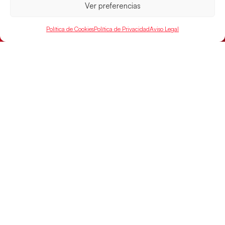
Ver preferencias
Política de Cookies
Política de Privacidad
Aviso Legal
Montenegro, última frontera para las
Guerreras Juveniles en la conquista del oro
mundial
El conjunto dirigido por Cristina Cabeza buscará
mañana, a las 17:30h., el oro en el Campeonato del
Mundo ante la
LEER MÁS