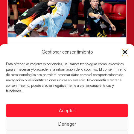
Una revancha contra Dinamarca para
conquistar el bronce del EHF EURO 2026
Gestionar consentimiento
Los Hispanos Juveniles buscan colgarse la presea en
Para ofrecer las mejores experiencias, utilizamos tecnologías como las cookies
el partido por el bronce del Campeonato de Europa,
para almacenar y/o acceder a la información del dispositivo. El consentimiento
mañana a las
de estas tecnologías nos permitirá procesar datos como el comportamiento de
navegación o las identificaciones únicas en este sitio. No consentir o retirar el
LEER MÁS
consentimiento, puede afectar negativamente a ciertas características y
funciones.
Aceptar
Denegar