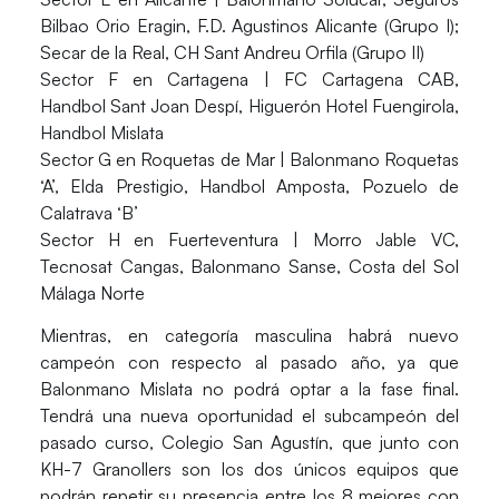
Bilbao Orio Eragin, F.D. Agustinos Alicante (Grupo I);
Secar de la Real, CH Sant Andreu Orfila (Grupo II)
Sector F en Cartagena
| FC Cartagena CAB,
Handbol Sant Joan Despí, Higuerón Hotel Fuengirola,
Handbol Mislata
Sector G en Roquetas de Mar
| Balonmano Roquetas
‘A’, Elda Prestigio, Handbol Amposta, Pozuelo de
Calatrava ‘B’
Sector H en Fuerteventura
| Morro Jable VC,
Tecnosat Cangas, Balonmano Sanse, Costa del Sol
Málaga Norte
Mientras, en categoría masculina habrá nuevo
campeón con respecto al pasado año, ya que
Balonmano Mislata
no podrá optar a la fase final.
Tendrá una nueva oportunidad el subcampeón del
pasado curso, Colegio San Agustín, que junto con
KH-7 Granollers son los dos únicos equipos que
podrán repetir su presencia entre los 8 mejores con