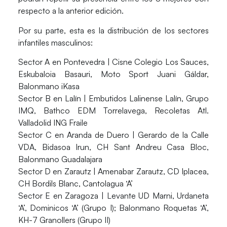
respecto a la anterior edición.
Por su parte, esta es la distribución de los
sectores
infantiles masculinos
:
Sector A en Pontevedra
| Cisne Colegio Los Sauces,
Eskubaloia Basauri, Moto Sport Juani Gáldar,
Balonmano iKasa
Sector B en Lalín
| Embutidos Lalinense Lalín, Grupo
IMQ, Bathco EDM Torrelavega, Recoletas Atl.
Valladolid ING Fraile
Sector C en Aranda de Duero
| Gerardo de la Calle
VDA, Bidasoa Irun, CH Sant Andreu Casa Bloc,
Balonmano Guadalajara
Sector D en Zarautz
| Amenabar Zarautz, CD Iplacea,
CH Bordils Blanc, Cantolagua ‘A’
Sector E en Zaragoza
| Levante UD Marni, Urdaneta
‘A’, Dominicos ‘A’ (Grupo I); Balonmano Roquetas ‘A’,
KH-7 Granollers (Grupo II)