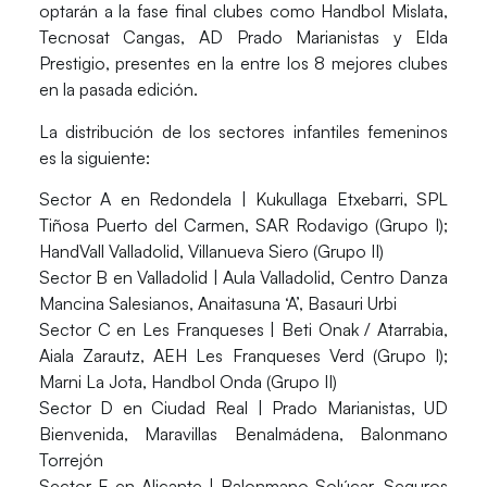
optarán a la fase final clubes como Handbol Mislata,
Tecnosat Cangas, AD Prado Marianistas y Elda
Prestigio, presentes en la entre los 8 mejores clubes
en la pasada edición.
La distribución de los
sectores infantiles femeninos
es la siguiente:
Sector A en Redondela
| Kukullaga Etxebarri, SPL
Tiñosa Puerto del Carmen, SAR Rodavigo (Grupo I);
HandVall Valladolid, Villanueva Siero (Grupo II)
Sector B en Valladolid
| Aula Valladolid, Centro Danza
Mancina Salesianos, Anaitasuna ‘A’, Basauri Urbi
Sector C en Les Franqueses
| Beti Onak / Atarrabia,
Aiala Zarautz, AEH Les Franqueses Verd (Grupo I);
Marni La Jota, Handbol Onda (Grupo II)
Sector D en Ciudad Real
| Prado Marianistas, UD
Bienvenida, Maravillas Benalmádena, Balonmano
Torrejón
Sector E en Alicante
| Balonmano Solúcar, Seguros