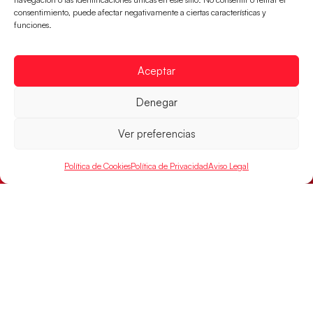
consentimiento, puede afectar negativamente a ciertas características y
funciones.
Las Guerreras Juveniles lucharán por el oro
mundialista
Aceptar
El conjunto dirigido por Cristina Cabeza se lleva la
victoria en las semifinales contra Egipto y luchará por
Denegar
el oro
LEER MÁS
Ver preferencias
Política de Cookies
Política de Privacidad
Aviso Legal