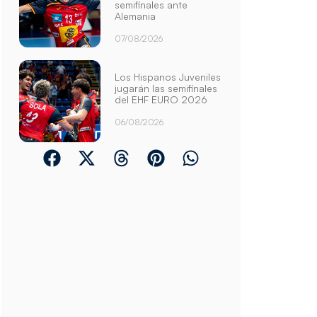
semifinales ante
Alemania
07/08/2026
Los Hispanos Juveniles
jugarán las semifinales
del EHF EURO 2026
06/08/2026