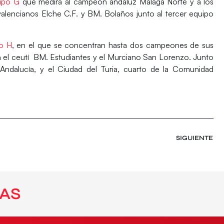
upo G
que medirá al campeón andaluz Málaga Norte y a los
valencianos
Elche C.F
. y
BM. Bolaños
junto al tercer equipo
o H
, en el que se concentran hasta dos campeones de sus
 el ceutí
BM. Estudiantes
y el
Murciano San Lorenzo
. Junto
 Andalucía, y el
Ciudad del Turia
, cuarto de la Comunidad
SIGUIENTE
AS