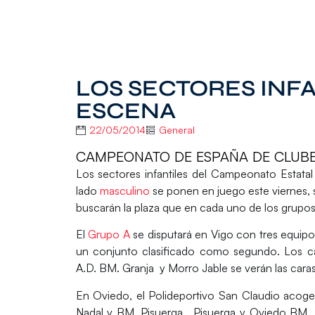
LOS SECTORES INFA
ESCENA
22/05/2014
General
CAMPEONATO DE ESPAÑA DE CLUBES 2
Los sectores infantiles del
Campeonato Estatal
lado
masculino
se ponen en juego este viernes,
buscarán la plaza que en cada uno de los grupos
El
Grupo A
se disputará en Vigo con tres equip
un conjunto clasificado como segundo. Los c
A.D. BM. Granja
y
Morro Jable
se verán las cara
En Oviedo, el Polideportivo San Claudio acog
Nadal
y
BM. Pisuerga.
Pisuerga y Oviedo BM. Fe