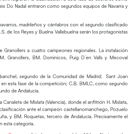
 Seis Do Nadal entraron como segundos equipos de Navarra y
varros, madrileños y cántabros con el segundo clasificado
S.S. de los Reyes
y
Buelna Vallebuelna
serán los protagonistas
e Granollers a cuatro campeones regionales. La instalación
M. Granollers, BM. Dominicos, Puig D´en Valls
y
Mecoval
banchel
, segundo de la Comunidad de Madrid;
Sant Joan
 en esta fase de la competición;
C.B. BMLC
, como segundo
gundo de Andalucía.
Canaleta de Mislata (Valencia), donde el anfitrión
H. Mislata
,
 clasificación ante el campeón castellanomanchego, Pozuelo
uña, y
BM. Roquetas
, tercero de Andalucía. Precisamente el
 esta categoría.