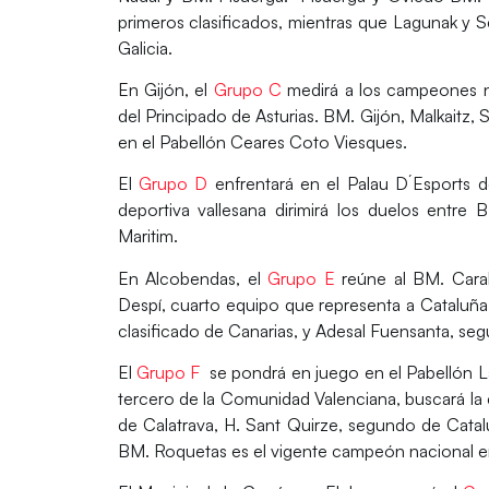
primeros clasificados, mientras que Lagunak y
Galicia.
En Gijón, el
Grupo C
medirá a los campeones na
del Principado de Asturias. B
M. Gijón, Malkaitz, 
en el Pabellón Ceares Coto Viesques.
El
Grupo D
enfrentará en el Palau D´Esports d
deportiva vallesana dirimirá los duelos entre B
Maritim
.
En Alcobendas, el
Grupo E
reúne al
BM. Cara
Despí,
cuarto equipo que representa a Cataluña
clasificado de Canarias, y
Adesal Fuensanta
, se
El
Grupo F
se pondrá en juego en el Pabellón La 
tercero de la Comunidad Valenciana, buscará la
de Calatrava,
H. Sant Quirze
, segundo de Catal
BM. Roquetas es el vigente campeón nacional en