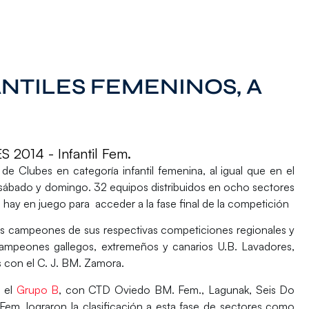
NTILES FEMENINOS, A
014 - Infantil Fem.
 de Clubes
en categoría infantil femenina, al igual que en el
 sábado y domingo. 32 equipos distribuidos en ocho sectores
 hay en juego para acceder a la fase final de la competición
os campeones de sus respectivas competiciones regionales y
ampeones gallegos, extremeños y canarios
U.B. Lavadores
,
s con el
C. J. BM. Zamora.
e el
Grupo B
, con
CTD Oviedo BM. Fem.
,
Lagunak
,
Seis Do
m. lograron la clasificación a esta fase de sectores como