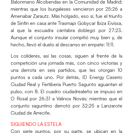
Balonmano Alcobendas
en la
Comunidad de Madrid
;
mientras que los burgaleses vencieron por 25:26 a
Amenabar Zarautz.
Más holgado, eso sí, fue el triunfo
de
Sinfín
en casa ante
Trasmapi Gobycar Ibiza Eivissa
,
al que la escuadra cántabra doblegó por 27:23.
Aunque el conjunto insular compitió muy bien y, de
hecho, llevó el duelo al descanso en empate: 11:11.
Los colíderes, así las cosas, siguen al frente de la
competición una jornada más, con cinco victorias y
una derrota en seis partidos, que les otorgan
10
puntos
a cada uno. Por detrás,
ID Energy Caserío
Ciudad Real
y
Fertiberia Puerto Sagunto
aguantan el
pulso, con 8. El cuadro ciudadrealeño se impuso en
O Rosal
por 26:31 a
Valinox Novás
; mientras que el
conjunto saguntino derrotó por
32:25
a
Lanzarote
Ciudad de Arrecife.
SIGUIENDO LA ESTELA
Con siete puntos, por su parte, se ubican en la