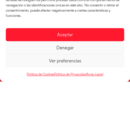
navegación o las identificaciones únicas en este sitio. No consentir o retirar el
consentimiento, puede afectar negativamente a ciertas características y
funciones.
Aceptar
Denegar
Ver preferencias
Política de Cookies
Política de Privacidad
Aviso Legal
Las Guerreras Juveniles buscan ante Suiza
un billete para las semifinales del Mundial
Las Guerreras Juveniles afronta este jueves, a las
15:00 h, los cuartos de final del Campeonato del
Mundo Juvenil frente
LEER MÁS