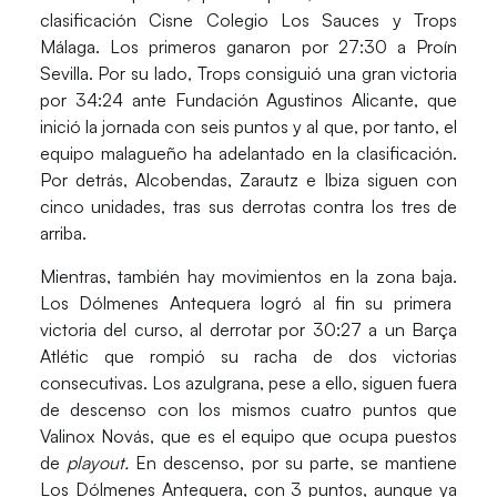
clasificación
Cisne Colegio Los Sauces
y
Trops
Málaga
. Los primeros ganaron por 27:30 a
Proín
Sevilla
. Por su lado,
Trops
consiguió una gran victoria
por 34:24 ante
Fundación Agustinos Alicante
, que
inició la jornada con seis puntos y al que, por tanto, el
equipo malagueño ha adelantado en la clasificación.
Por detrás,
Alcobendas, Zarautz
e
Ibiza
siguen con
cinco unidades, tras sus derrotas contra los tres de
arriba.
Mientras, también hay movimientos en la zona baja.
Los Dólmenes Antequera
logró al fin su primera
victoria del curso, al derrotar por 30:27 a un
Barça
Atlétic
que rompió su racha de dos victorias
consecutivas. Los azulgrana, pese a ello, siguen fuera
de descenso con los mismos cuatro puntos que
Valinox Novás
, que es el equipo que ocupa puestos
de
playout.
En descenso, por su parte, se mantiene
Los Dólmenes Antequera,
con 3 puntos, aunque ya