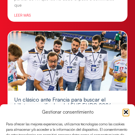
que
LEER MÁS
Un clásico ante Francia para buscar el
billete a semifinales del EHF EURO 2026
Gestionar consentimiento
Los Hispanos Juveniles se enfrentarán a Francia en los
cuartos de final, este jueves a las 17:00h.
Para ofrecer las mejores experiencias, utilizamos tecnologías como las cookies
para almacenar y/o acceder a la información del dispositivo. El consentimiento
LEER MÁS
de estas tecnologías nos permitirá procesar datos como el comportamiento de