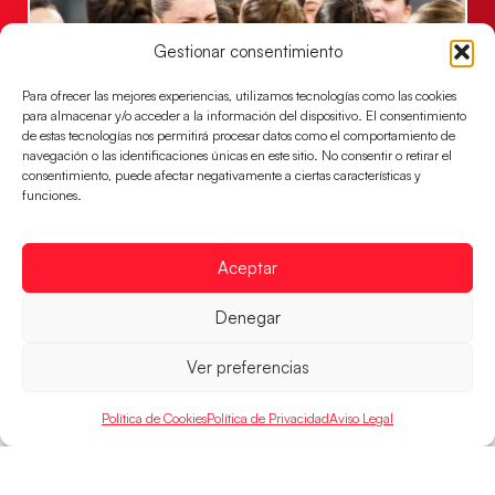
Gestionar consentimiento
Para ofrecer las mejores experiencias, utilizamos tecnologías como las cookies
para almacenar y/o acceder a la información del dispositivo. El consentimiento
de estas tecnologías nos permitirá procesar datos como el comportamiento de
navegación o las identificaciones únicas en este sitio. No consentir o retirar el
consentimiento, puede afectar negativamente a ciertas características y
Montenegro, última frontera para las
funciones.
Guerreras Juveniles en la conquista del oro
mundial
Aceptar
El conjunto dirigido por Cristina Cabeza buscará
mañana, a las 17:30h., el oro en el Campeonato del
Mundo ante la
Denegar
LEER MÁS
Ver preferencias
Política de Cookies
Política de Privacidad
Aviso Legal