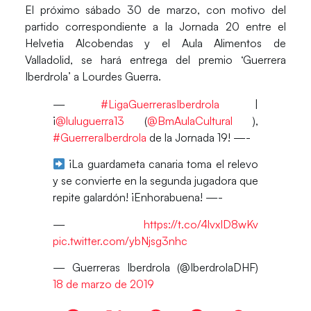
El próximo sábado 30 de marzo, con motivo del
partido correspondiente a la Jornada 20 entre el
Helvetia Alcobendas
y el
Aula Alimentos de
Valladolid
, se hará entrega del premio ‘Guerrera
Iberdrola’ a Lourdes Guerra.
—
#LigaGuerrerasIberdrola
|
¡
@luluguerra13
(
@BmAulaCultural
),
#GuerreraIberdrola
de la Jornada 19! —-
¡La guardameta canaria toma el relevo
y se convierte en la segunda jugadora que
repite galardón! ¡Enhorabuena! —-
—
https://t.co/4lvxID8wKv
pic.twitter.com/ybNjsg3nhc
— Guerreras Iberdrola (@IberdrolaDHF)
18 de marzo de 2019