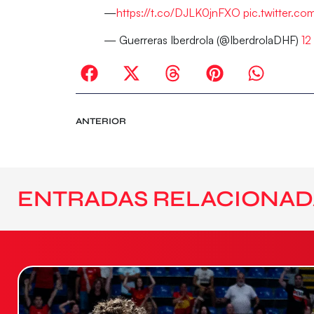
—
https://t.co/DJLK0jnFXO
pic.twitter.
— Guerreras Iberdrola (@IberdrolaDHF)
12
ANTERIOR
ENTRADAS RELACIONAD