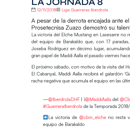
LA JORNADA 8
12/11/2018
Liga Guerreras Iberdrola
A pesar de la derrota encajada ante e
Prosetecnisa Zuazo demostró su talent
La victoria del
Elche Mustang
en Lasesarre no re
del equipo de Barakaldo que, con 17 paradas, 
Joseba Rodríguez
en décimo lugar, acumulando
gran papel de
Maddi Aalla
el pasado viernes hace
El próximo sábado, con motivo de la visita del
Ho
El Cabanyal,
Maddi Aalla
recibirá el galardón ‘G
racha negativa que acumula el equipo en las últi
—
@IberdrolaDHF
| ¡
@MaddiAalla
del
@Cb
#GuerreraIberdrola
de la Temporada 2018
La victoria de
@cbm_elche
no resta v
equipo de Barakaldo