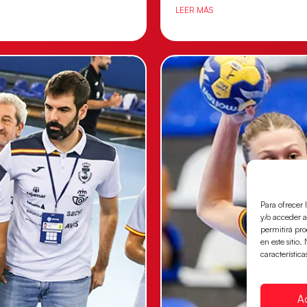
LEER MÁS
Para ofrecer 
y/o acceder a
permitirá pr
en este sitio
característica
A