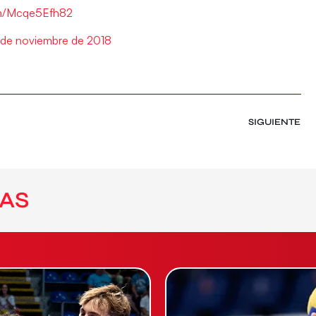
com/Mcqe5Efh82
 de noviembre de 2018
SIGUIENTE
AS