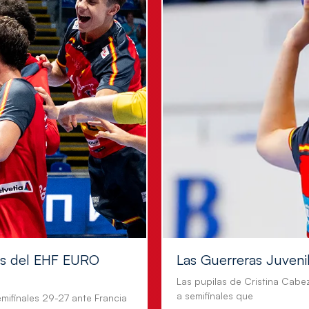
les del EHF EURO
Las Guerreras Juvenile
Las pupilas de Cristina Cabe
a semifinales que
mifinales 29-27 ante Francia