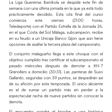
La
Liga Guererras Iberdrola
se despide este fin de
semana con una última jornada en la que ya está todo
prácticamente decidido. Esta cita final del curso
comienza este viernes (21:00 horas,
Teledeporte) con el
Partido Estrella de la Jornada 26,
en el que
Costa del Sol Málaga
, subcampeón, recibe
en su feudo a un
Unicaja Banco Gijón
que aún tiene
opciones de asaltar la tercera plaza del campeonato.
El conjunto malagueño llega a este choque con el
objetivo cumplido tras certificar el subcampeonato el
pasado miércoles después de derrotar a
KH-7
Granollers
a domicilio (30:31). Las
panteras
de
Suso
Gallardo
, segundas con 39 puntos, se despedirán así
de su afición por esta temporada. El único aliciente
es el de sumar un partido más sin perder a la
espectacular racha de nueve partidos sin conocer la
derrota.
El encuentro pondrá el broche a una
histórica