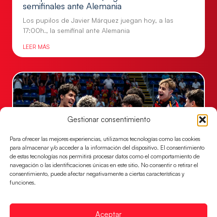
semifinales ante Alemania
Los pupilos de Javier Márquez juegan hoy, a las
17:00h., la semifinal ante Alemania
LEER MÁS
Gestionar consentimiento
Para ofrecer las mejores experiencias, utilizamos tecnologías como las cookies
para almacenar y/o acceder a la información del dispositivo. El consentimiento
de estas tecnologías nos permitirá procesar datos como el comportamiento de
navegación o las identificaciones únicas en este sitio. No consentir o retirar el
consentimiento, puede afectar negativamente a ciertas características y
Los Hispanos Juveniles jugarán las
funciones.
semifinales del EHF EURO 2026
Los pupilos de Javier Márquez se han llevado el
Aceptar
partido de semifinales 29-27 ante Francia y mañana