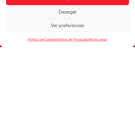
jugarán las semifinales
Denegar
LEER MÁS
Ver preferencias
Política de Cookies
Política de Privacidad
Aviso Legal
Las Guerreras Juveniles sellan su billete para
las semifinales
Las pupilas de Cristina Cabeza han remontado con
parcial de 7:1 que les ha dado el pase a semifinales
que