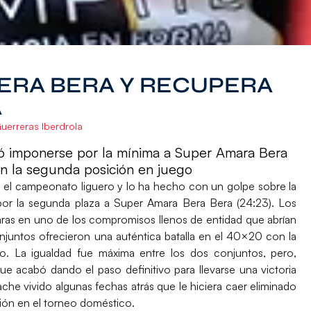
ERA BERA Y RECUPERA
A
uerreras Iberdrola
ió imponerse por la mínima a Super Amara Bera
n la segunda posición en juego
 el campeonato liguero y lo ha hecho con un golpe sobre la
por la segunda plaza a Super Amara Bera Bera (24:23)
. Los
aras en uno de los compromisos llenos de entidad que abrían
juntos ofrecieron una auténtica batalla en el 40×20 con la
ño. La
igualdad fue máxima
entre los dos conjuntos, pero,
que acabó dando el paso definitivo
para llevarse una victoria
ache vivido algunas fechas atrás que le hiciera caer eliminado
ción en el torneo doméstico.