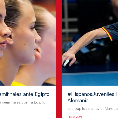
emifinales ante Egipto
#HispanosJuveniles | 
Alemania
a semifinales contra Egipto
Los pupilos de Javier Márquez
LEER MÁS