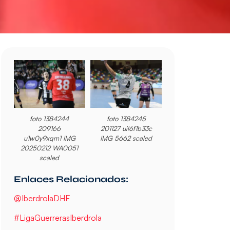
foto 1384244
foto 1384245
209166
201127 uil6f1b33c
u1w0y9xqm1 IMG
IMG 5662 scaled
20250212 WA0051
scaled
Enlaces Relacionados:
@IberdrolaDHF
#LigaGuerrerasIberdrola