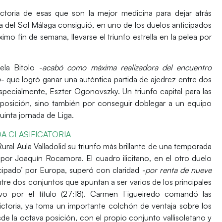
ictoria de esas que son la mejor medicina para dejar atrás
ta del Sol Málaga consiguió, en uno de los duelos anticipados
mo fin de semana, llevarse el triunfo estrella en la pelea por
ela Bitolo
-acabó como máxima realizadora del encuentro
o-
que logró ganar una auténtica partida de ajedrez entre dos
especialmente, Eszter Ogonovszky. Un triunfo capital para las
posición, sino también por
conseguir doblegar a un equipo
uinta jornada
de Liga.
A CLASIFICATORIA
ural Aula Valladolid su
triunfo más brillante de una temporada
o por Joaquín Rocamora. El cuadro ilicitano, en el otro duelo
icipado’ por Europa,
superó con claridad
-por renta de nueve
re dos conjuntos que apuntan a ser varios de los
principales
ivo por el título (27:18). Carmen Figueiredo comandó las
ictoria, ya toma un importante colchón de ventaja sobre los
de la octava posición, con el
propio conjunto vallisoletano y