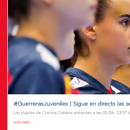
#GuerrerasJuveniles | Sigue en directo las s
Las pupilas de Cristina Cabeza enfrentan a las 15:15h. CEST l
LEER MÁS