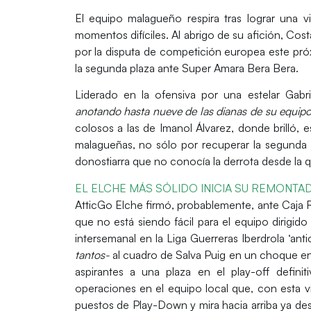
El equipo malagueño respira tras lograr una v
momentos difíciles. Al abrigo de su afición, Cos
por la disputa de competición europea este próxi
la segunda plaza ante Super Amara Bera Bera.
Liderado en la ofensiva por una estelar Gabri
anotando hasta nueve de las dianas de su equip
colosos a las de Imanol Álvarez, donde brilló, 
malagueñas, no sólo por recuperar la segunda 
donostiarra que no conocía la derrota desde la q
EL ELCHE MÁS SÓLIDO INICIA SU REMONTAD
AtticGo Elche firmó
, probablemente, ante Caja R
que no está siendo fácil para el equipo dirigid
intersemanal en la Liga Guerreras Iberdrola ‘ant
tantos-
al cuadro de Salva Puig
en un choque ent
aspirantes a una plaza en el play-off
definit
operaciones en el equipo local que, con esta v
puestos de Play-Down y mira hacia arriba ya des