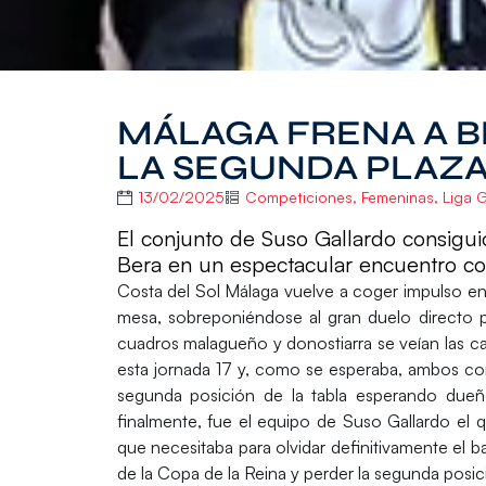
MÁLAGA FRENA A B
LA SEGUNDA PLAZ
13/02/2025
Competiciones
,
Femeninas
,
Liga G
El conjunto de Suso Gallardo consigu
Bera en un espectacular encuentro co
Costa del Sol Málaga vuelve a coger impulso
en
mesa,
sobreponiéndose al gran duelo directo 
cuadros malagueño y donostiarra se veían las c
esta jornada 17 y, como se esperaba, ambos con
segunda posición de la tabla esperando due
finalmente, fue
el equipo de Suso Gallardo el 
que necesitaba para olvidar definitivamente el b
de la Copa de la Reina y perder la segunda posi