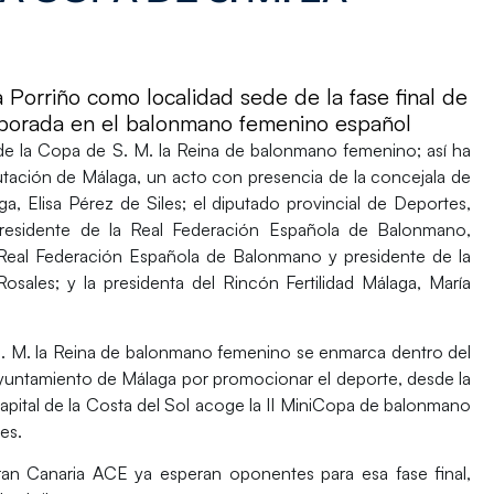
a Porriño como localidad sede de la fase final de
mporada en el balonmano femenino español
de la
Copa de S. M. la Reina de balonmano femenino
; así ha
utación de Málaga, un acto con presencia de la concejala de
aga,
Elisa Pérez de Siles
; el diputado provincial de Deportes,
presidente de la Real Federación Española de Balonmano,
a Real Federación Española de Balonmano y presidente de la
Rosales
; y la presidenta del Rincón Fertilidad Málaga,
María
 S. M. la Reina de balonmano femenino se enmarca dentro del
yuntamiento de Málaga
por promocionar el deporte, desde la
 capital de la Costa del Sol acoge la
II MiniCopa
de balonmano
es.
Gran Canaria ACE ya esperan oponentes para esa fase final,