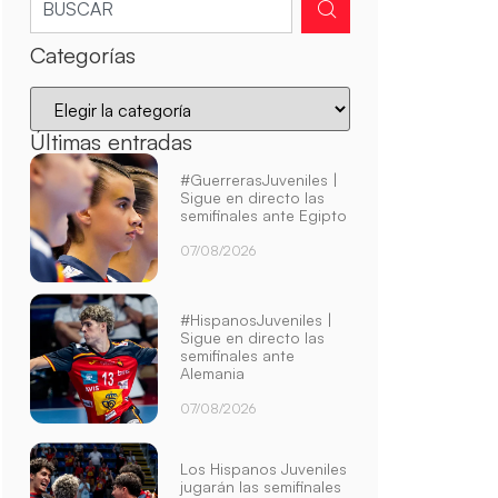
Categorías
Últimas entradas
#GuerrerasJuveniles |
Sigue en directo las
semifinales ante Egipto
07/08/2026
#HispanosJuveniles |
Sigue en directo las
semifinales ante
Alemania
07/08/2026
Los Hispanos Juveniles
jugarán las semifinales