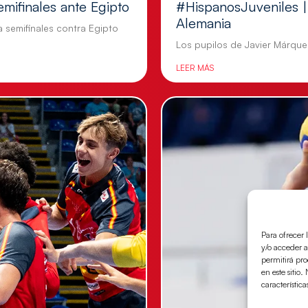
emifinales ante Egipto
#HispanosJuveniles | 
Alemania
a semifinales contra Egipto
Los pupilos de Javier Márquez
LEER MÁS
Para ofrecer 
y/o acceder a
permitirá pr
en este sitio
característica