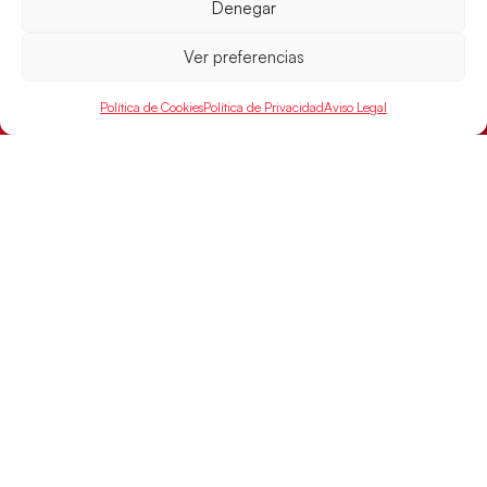
Denegar
Ver preferencias
Las Guerreras Juveniles, primeras de grupo
en la Main Round
Política de Cookies
Política de Privacidad
Aviso Legal
Las pupilas de Cristina Cabeza se imponen 35-33 a
Montenegro, y el jueves disputarán los cuartos de
final ante Suiza
LEER MÁS