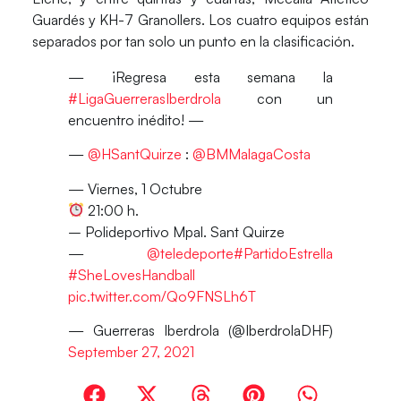
Guardés y KH-7 Granollers. Los cuatro equipos están
separados por tan solo un punto en la clasificación.
— ¡Regresa esta semana la
#LigaGuerrerasIberdrola
con un
encuentro inédito! —
—
@HSantQuirze
:
@BMMalagaCosta
— Viernes, 1 Octubre
21:00 h.
–️ Polideportivo Mpal. Sant Quirze
—
@teledeporte
#PartidoEstrella
#SheLovesHandball
pic.twitter.com/Qo9FNSLh6T
— Guerreras Iberdrola (@IberdrolaDHF)
September 27, 2021