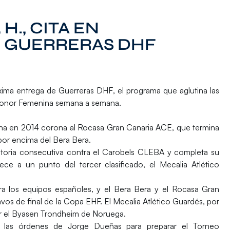
 H., CITA EN
 GUERRERAS DHF
óxima entrega de
Guerreras DHF
, el programa que aglutina las
 Honor Femenina semana a semana.
ina en 2014 corona al
Rocasa Gran Canaria ACE
, que termina
 por encima del
Bera Bera
.
ctoria consecutiva contra el Carobels CLEBA y completa su
ece a un punto del tercer clasificado, el
Mecalia Atlético
para los equipos españoles, y el Bera Bera y el Rocasa Gran
avos de final de la Copa EHF. El Mecalia Atlético Guardés, por
or el Byasen Trondheim de Noruega.
a las órdenes de Jorge Dueñas para preparar el Torneo