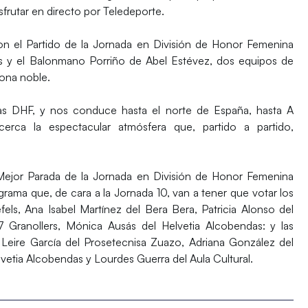
frutar en directo por Teledeporte.
con el Partido de la Jornada en División de Honor Femenina
s y el
Balonmano Porriño
de Abel Estévez, dos equipos de
zona noble.
as DHF, y nos conduce hasta el norte de España, hasta A
rca la espectacular atmósfera que, partido a partido,
a Mejor Parada de la Jornada en División de Honor Femenina
ama que, de cara a la Jornada 10, van a tener que votar los
efels,
Ana Isabel Martínez
del Bera Bera,
Patricia Alonso
del
 Granollers,
Mónica Ausás
del Helvetia Alcobendas: y las
,
Leire García
del Prosetecnisa Zuazo,
Adriana González
del
lvetia Alcobendas y
Lourdes Guerra
del Aula Cultural.