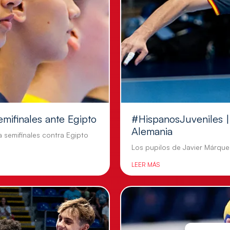
emifinales ante Egipto
#HispanosJuveniles | 
Alemania
a semifinales contra Egipto
Los pupilos de Javier Márquez
LEER MÁS