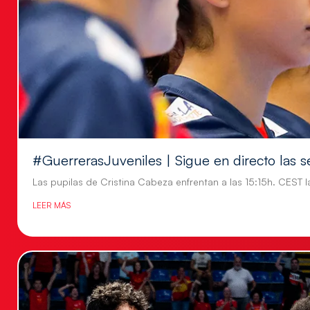
#GuerrerasJuveniles | Sigue en directo las s
Las pupilas de Cristina Cabeza enfrentan a las 15:15h. CEST l
LEER MÁS