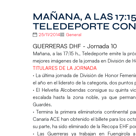
MAÑANA, A LAS 17:15
TELEDEPORTE CON
25/11/2014
General
GUERRERAS DHF - Jornada 10
Mañana, a las 17:15 h.,
Teledeporte
emite la pr
mejores imágenes de la jornada en División de
TITULARES DE LA JORNADA
· La última jornada de División de Honor Femen
el año en el liderato de la categoría, dos puntos
· El
Helvetia Alcobendas
consigue su quinta vi
escalada hasta la zona noble, ya que perman
Guardés
.
· Termina la primera eliminatoria continental 
Canaria ACE han obtenido el billete para los oct
su parte, ha sido eliminado de la Recopa EHF p
· Las
Guerreras
ya trabajan en Fuengirola 