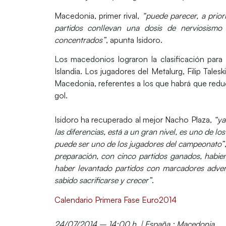
Macedonia, primer rival,
“puede parecer, a prior
partidos conllevan una dosis de nerviosism
concentrados”
, apunta Isidoro.
Los macedonios lograron la clasificación para 
Islandia. Los jugadores del Metalurg, Filip Tal
Macedonia, referentes a los que habrá que reduc
gol.
Isidoro ha recuperado al mejor Nacho Plaza,
“ya
las diferencias, está a un gran nivel, es uno de lo
puede ser uno de los jugadores del campeonato”
preparación, con cinco partidos ganados, habie
haber levantado partidos con marcadores adve
sabido sacrificarse y crecer”
.
Calendario Primera Fase Euro2014
24/07/2014 – 14:00 h. | España : Macedonia