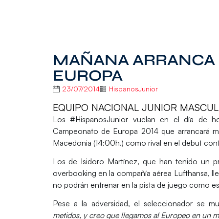
MAÑANA ARRANCA 
EUROPA
23/07/2014
HispanosJunior
EQUIPO NACIONAL JUNIOR MASCULI
Los
#HispanosJunior
vuelan en el día de hoy
Campeonato de Europa 2014
que arrancará ma
Macedonia (14:00h.) como rival en el debut cont
Los de
Isidoro Martínez
, que han tenido un p
overbooking en la compañía aérea Lufthansa, lleg
no podrán entrenar en la pista de juego como esta
Pese a la adversidad, el seleccionador se mu
metidos, y creo que llegamos al Europeo en un m