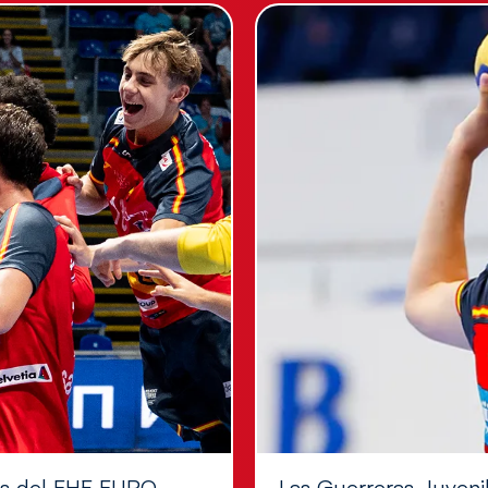
les del EHF EURO
Las Guerreras Juvenile