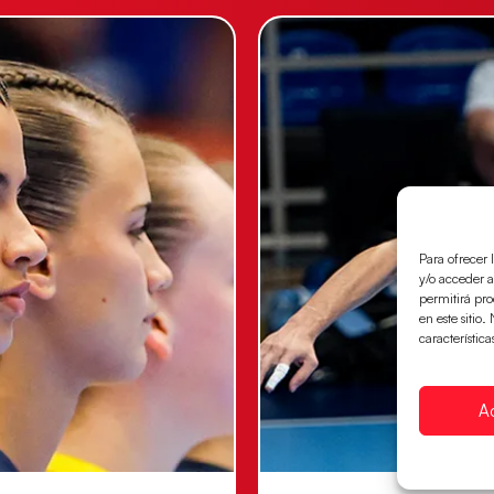
Para ofrecer 
y/o acceder a
permitirá pr
en este sitio
característica
A