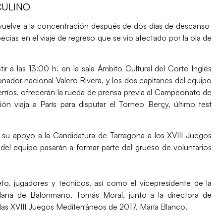
CULINO
vuelve a la concentración después de dos días de descanso
pecias en el viaje de regreso que se vio afectado por la ola de
ir a las 13:00 h. en la sala Ámbito Cultural del Corte Inglés
onador nacional Valero Rivera, y los dos capitanes del equipo
rríos, ofrecerán la rueda de prensa previa al Campeonato de
ón viaja a París para disputar el Torneo Berçy, último test
 su apoyo a la Candidatura de Tarragona a los XVIII Juegos
del equipo pasarán a formar parte del grueso de voluntarios
eto, jugadores y técnicos, así como el vicepresidente de la
alana de Balonmano, Tomás Moral, junto a la directora de
las XVIII Juegos Mediterráneos de 2017, María Blanco.