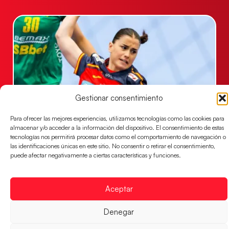
Gestionar consentimiento
Para ofrecer las mejores experiencias, utilizamos tecnologías como las cookies para
almacenar y/o acceder a la información del dispositivo. El consentimiento de estas
Las Guerreras Juveniles, primeras de grupo
tecnologías nos permitirá procesar datos como el comportamiento de navegación o
en la Main Round
las identificaciones únicas en este sitio. No consentir o retirar el consentimiento,
puede afectar negativamente a ciertas características y funciones.
Las pupilas de Cristina Cabeza se imponen 35-33 a
Montenegro, y el jueves disputarán los cuartos de
final ante Suiza
Aceptar
LEER MÁS
Denegar