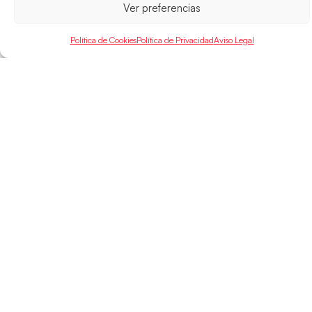
Ver preferencias
Política de Cookies
Política de Privacidad
Aviso Legal
SELECCIONES
ACCESO
LEGAL
DIRECTO
Hispanos
Política de
Guerreras
Competiciones
Privacidad
Hispanos Arena
Árbitros
Aviso Legal
Guerreras Arena
Entrenadores
Política de
Nanobalonmano
Cookies
Tienda
Mapa Web