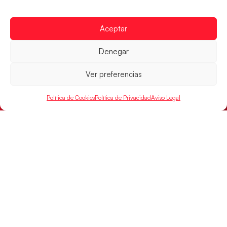
Aceptar
Los Hispanos Juveniles buscarán el bronce
continental
Denegar
Los pupilos de Javier Márquez no han podido con
Alemania y disputarán el encuentro por el bronce el
Ver preferencias
próximo domingo
Política de Cookies
Política de Privacidad
Aviso Legal
LEER MÁS