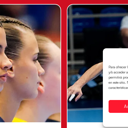
Para ofrecer 
y/o acceder a
permitirá pr
en este sitio
característica
A