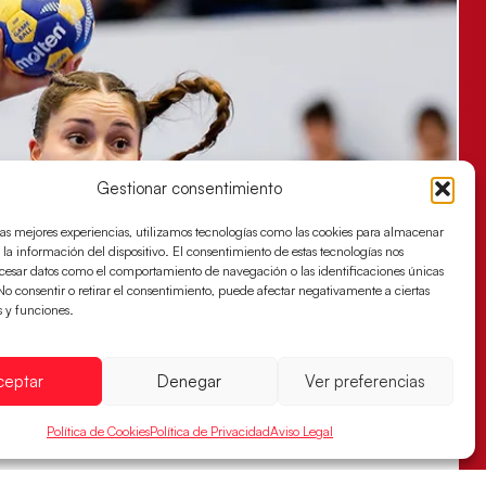
Gestionar consentimiento
las mejores experiencias, utilizamos tecnologías como las cookies para almacenar
 la información del dispositivo. El consentimiento de estas tecnologías nos
ocesar datos como el comportamiento de navegación o las identificaciones únicas
. No consentir o retirar el consentimiento, puede afectar negativamente a ciertas
s y funciones.
ceptar
Denegar
Ver preferencias
Política de Cookies
Política de Privacidad
Aviso Legal
s sellan su billete para las semifinales
za han remontado con parcial de 7:1 que les ha dado el pase