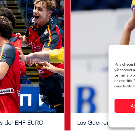
Para ofrecer 
y/o acceder a
permitirá pr
en este sitio
característica
A
les del EHF EURO
Las Guerreras Juvenile
Las pupilas de Cristina Cabe