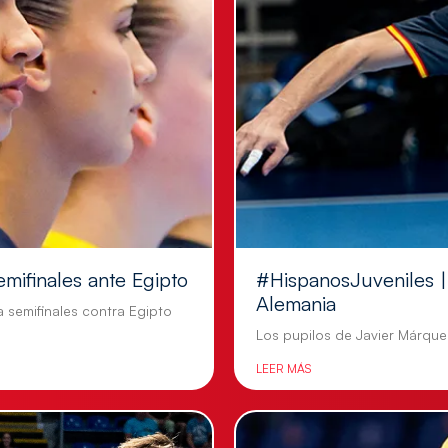
emifinales ante Egipto
#HispanosJuveniles | 
Alemania
a semifinales contra Egipto
Los pupilos de Javier Márquez
LEER MÁS