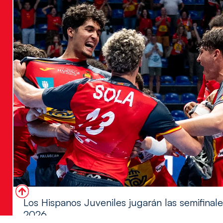
Los Hispanos Juveniles jugarán las semifina
2026