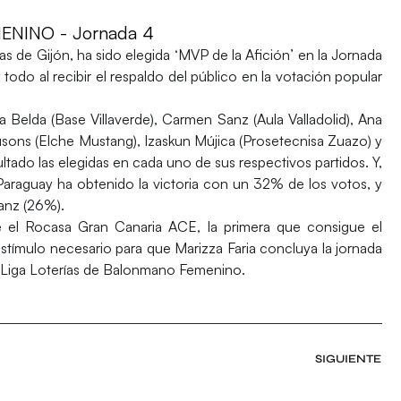
NINO - Jornada 4
as
de Gijón, ha sido elegida ‘MVP de la Afición’ en la Jornada
odo al recibir el respaldo del público en la votación popular
a Belda (Base Villaverde), Carmen Sanz (Aula Valladolid), Ana
usons (Elche Mustang), Izaskun Mújica (Prosetecnisa Zuazo) y
ltado las elegidas en cada uno de sus respectivos partidos. Y,
araguay ha obtenido la victoria con un 32% de los votos, y
anz (26%).
e el Rocasa Gran Canaria ACE, la primera que consigue el
estímulo necesario para que Marizza Faria concluya la jornada
a Liga Loterías de Balonmano Femenino.
SIGUIENTE