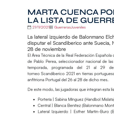
MARTA CUENCA PO
LA LISTA DE GUER
21/11/2021
GuerrerasJuveniles
La lateral izquierdo de Balonmano Elc
disputar el Scandiberico ante Suecia, N
28 de noviembre
El Área Técnica de la Real Federación Españo
de
Pablo Perea,
seleccionador nacional de la
temporada, programada
del 21 al 29 d
torneo
Scandiberico 2021
en tierras portugues
anfitriona Portugal
del 26 al 28 de dicho mes.
De este modo, las jugadoras que integran esta lis
Portería |
Sabina Mínguez (Handbol Mislata)
Central |
Blanca Benítez (Balonmano Monteq
Lateral Izquierdo |
Esther Martín-Buro (