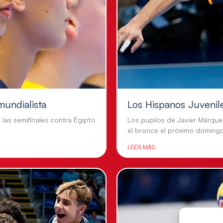
mundialista
Los Hispanos Juvenil
n las semifinales contra Egipto
Los pupilos de Javier Márque
el bronce el próximo doming
LEER MÁS