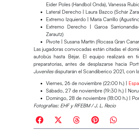
Eider Poles (Handbol Onda), Vanessa Rubi
Lateral Derecho |
Laura Bazco (Schär Zara
Extremo Izquierdo |
María Carrillo (Agustino
Extremo Derecho |
Garoa Sarrionandia-I
Zarautz)
Pivote |
Susana Martín (Rocasa Gran Canari
Las jugadoras convocadas están citadas el domin
autobús hasta Béjar. El equipo realizará en t
preparatorias, antes de desplazarse hacia Po
Juveniles
disputarán el Scandiberico 2021, con l
Viernes, 26 de noviembre (22:00 h.) |
Esp
Sábado, 27 de noviembre (19:30 h.) | Noru
Domingo, 28 de noviembre (18:00 h.) | Por
Fotografías: EHF y RFEBM / J. L. Recio