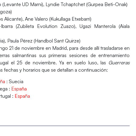
o (Levante UD Marni), Lyndie Tchaptchet (Gurpea Beti-Onak)
goza)
s Alicante), Ane Valero (Kukullaga Etxebarri)
barra (Zubileta Evolution Zuazo), Ugazi Manterola (Aiala
a), Paula Pérez (Handbol Sant Quirze)
go 21 de noviembre en Madrid, para desde allí trasladarse en
ierras salmantinas sus primeras sesiones de entrenamiento
rtugal el 25 de noviembre. Ya en suelo luso, las
Guerreras
as
fechas y horarios
que se detallan a continuación:
aña
: Suecia
ega :
España
tugal :
España