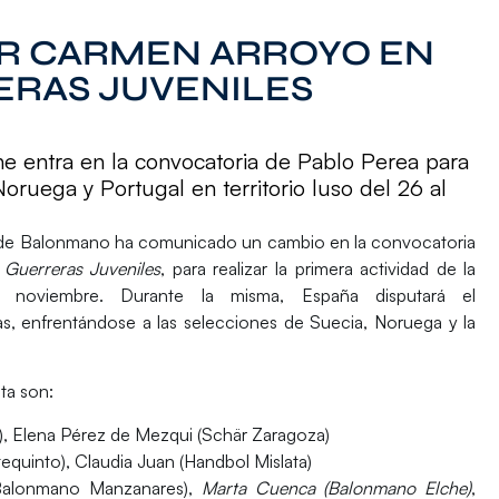
R CARMEN ARROYO EN
RERAS JUVENILES
he entra en la convocatoria de Pablo Perea para
oruega y Portugal en territorio luso del 26 al
la de Balonmano ha comunicado un
cambio
en la convocatoria
s
Guerreras Juveniles
, para realizar la primera actividad de la
e noviembre.
Durante la misma, España disputará el
as, enfrentándose a las selecciones de
Suecia, Noruega y la
ta son:
, Elena Pérez de Mezqui (Schär Zaragoza)
uinto), Claudia Juan (Handbol Mislata)
Balonmano Manzanares),
Marta Cuenca (Balonmano Elche)
,