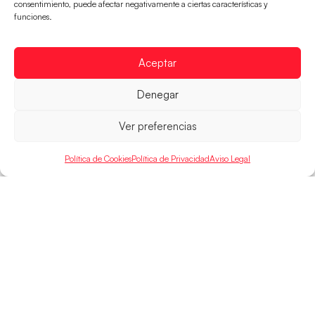
Las Guerreras Juveniles sellan su billete para
consentimiento, puede afectar negativamente a ciertas características y
las semifinales
funciones.
Las pupilas de Cristina Cabeza han remontado con
parcial de 7:1 que les ha dado el pase a semifinales
Aceptar
que
LEER MÁS
Denegar
Ver preferencias
Política de Cookies
Política de Privacidad
Aviso Legal