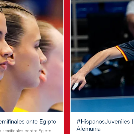
emifinales ante Egipto
#HispanosJuveniles | 
Alemania
a semifinales contra Egipto