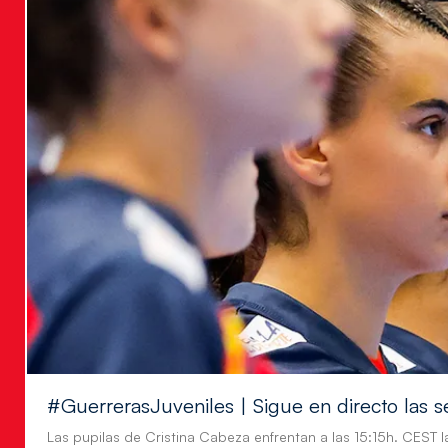
#GuerrerasJuveniles | Sigue en directo las s
Las pupilas de Cristina Cabeza enfrentan a las 15:15h. CEST l