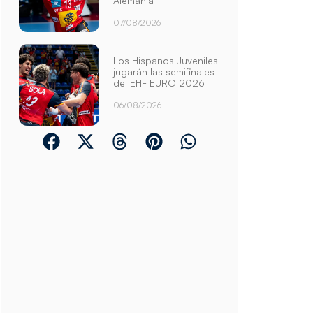
Alemania
07/08/2026
Los Hispanos Juveniles
jugarán las semifinales
del EHF EURO 2026
06/08/2026