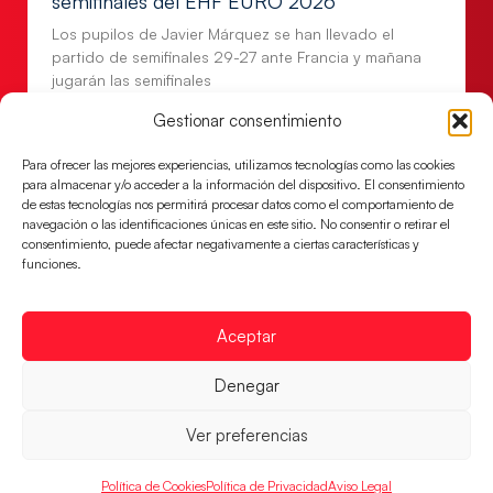
semifinales del EHF EURO 2026
Los pupilos de Javier Márquez se han llevado el
partido de semifinales 29-27 ante Francia y mañana
jugarán las semifinales
LEER MÁS
Gestionar consentimiento
Para ofrecer las mejores experiencias, utilizamos tecnologías como las cookies
para almacenar y/o acceder a la información del dispositivo. El consentimiento
de estas tecnologías nos permitirá procesar datos como el comportamiento de
navegación o las identificaciones únicas en este sitio. No consentir o retirar el
consentimiento, puede afectar negativamente a ciertas características y
funciones.
Aceptar
Denegar
Las Guerreras Juveniles sellan su billete para
Ver preferencias
las semifinales
Las pupilas de Cristina Cabeza han remontado con
Política de Cookies
Política de Privacidad
Aviso Legal