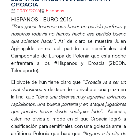
CROACIA
29/01/2016
Hispanos
HISPANOS - EURO 2016
“Para ganar tenemos que hacer un partido perfecto y
nosotros todavía no hemos hecho ese partido bueno
que solemos hacer”
. Así de claro se muestra
Julen
Aginagalde
antes del partido de semifinales del
Campeonato de Europa
de Polonia que esta noche
enfrentará a los
#Hispanos
y
Croacia
(21:00h.
Teledeporte).
El pivote de Irún tiene claro que
“Croacia va a ser un
rival durísimo»
y destaca de su rival por una plaza en
la final que
“tiene una defensa muy agresiva, extremos
rapidísimos, una buena portería y en ataque jugadores
que pueden lanzar desde cualquier lado”.
Además,
Julen
no olvida el modo en el que
Croacia
logró la
clasificación para semifinales con una goleada ante la
anfitriona Polonia que hará que
“lleguen a la cita de