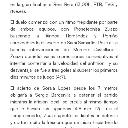
en la gran final ante
Bera Bera
(13:00h. ETB, TVG y
rtve.es).
El duelo comenzó con un ritmo trepidante por parte
de ambos equipos, con Prosetecnisa Zuazo
buscando a
Ainhoa Hernández
y
Porriño
aprovechando el acierto de
Sarai Samartín
. Pese a las
buenas intervenciones de
Merche Castellanos
,
Zuazo cometió varias imprecisiones consecutivas al
intentar contestar a la velocidad del anfitrión y su
desventaja se fue a tres goles al superar los primeros
diez minutos de juego (4:7).
El acierto de
Soraia Lopes
desde los 7 metros
obligaría a
Sergio Barcenilla
a detener el partido
mientras la afición local se crecía al mismo tiempo
que lo hacían sus jugadoras (4:8 min. 12). Tras el
tiempo muerto, Zuazo apretó los dientes en defensa
y cortocircuitó la frescura que de inicio había tenido