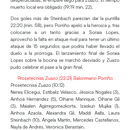
desperdiciadas, el empate llegó para Zuazo. El tiempo
muerto local era obligado (19:19 min. 22).
Dos goles más de
Steinbach
parecían dar la puntilla
22:20 (min. 58), pero Porriño apeló a la heroica y, tras
colocarse a un tanto gracias a Soraia Lopes,
aprovechó la falta en ataque rival para tener un último
ataque de 15 segundos que podría haber llevado el
duelo a la prórroga. El lanzamiento final de
Soraia
Lopes
sobre la bocina se marchó desviado y Zuazo
pudo celebrar el pase a la gran final.
Prosetecnisa Zuazo (22:21) Balonmano Porriño
Prosetecnisa Zuazo (10:12)
Nerea Elicegui, Estíbaliz Velasco, Jéssica Nogales (3),
Ainhoa Hernández (5), Oihane Manrique, Oihane Gil
(3), Maialen Agirregomezkorta, Izaskun Mujika (1),
Ainhoa Azaola, Alexandra Gil, Maddi Aalla, Laura
Steinbach (10), Ángela Martín, Mercedes Castellanos,
Nayla de Andrés, Verónica Berastain.