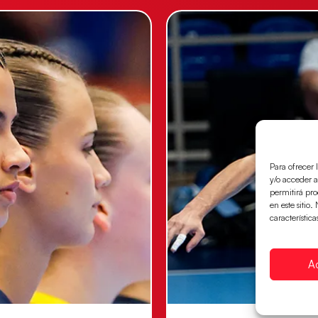
Para ofrecer 
y/o acceder a
permitirá pr
en este sitio
característica
A