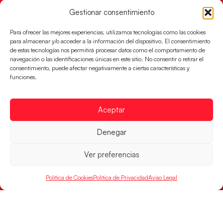
Gestionar consentimiento
Para ofrecer las mejores experiencias, utilizamos tecnologías como las cookies
para almacenar y/o acceder a la información del dispositivo. El consentimiento
de estas tecnologías nos permitirá procesar datos como el comportamiento de
navegación o las identificaciones únicas en este sitio. No consentir o retirar el
consentimiento, puede afectar negativamente a ciertas características y
funciones.
Aceptar
Denegar
Las Guerreras Juveniles sellan su billete para
las semifinales
Ver preferencias
Las pupilas de Cristina Cabeza han remontado con
parcial de 7:1 que les ha dado el pase a semifinales
Política de Cookies
Política de Privacidad
Aviso Legal
que
LEER MÁS