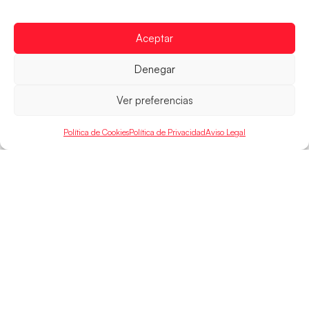
Los pupilos de Javier Márquez no han podido con
Alemania y disputarán el encuentro por el bronce el
próximo domingo
Aceptar
LEER MÁS
Denegar
Ver preferencias
Política de Cookies
Política de Privacidad
Aviso Legal
SELECCIONES
ACCESO
LEGAL
DIRECTO