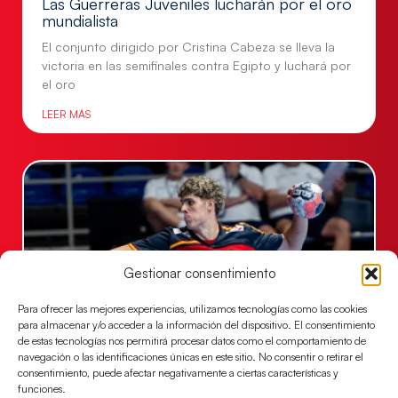
Las Guerreras Juveniles lucharán por el oro
mundialista
El conjunto dirigido por Cristina Cabeza se lleva la
victoria en las semifinales contra Egipto y luchará por
el oro
LEER MÁS
Gestionar consentimiento
Para ofrecer las mejores experiencias, utilizamos tecnologías como las cookies
para almacenar y/o acceder a la información del dispositivo. El consentimiento
de estas tecnologías nos permitirá procesar datos como el comportamiento de
navegación o las identificaciones únicas en este sitio. No consentir o retirar el
Los Hispanos Juveniles buscarán el bronce
consentimiento, puede afectar negativamente a ciertas características y
continental
funciones.