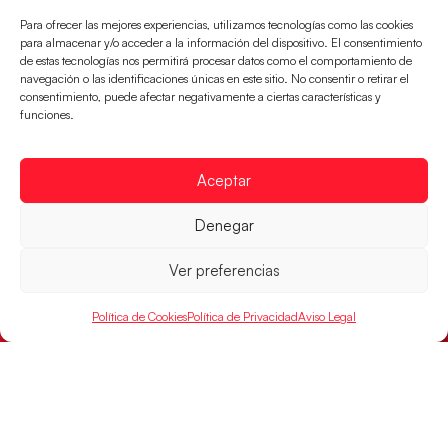
Para ofrecer las mejores experiencias, utilizamos tecnologías como las cookies
para almacenar y/o acceder a la información del dispositivo. El consentimiento
de estas tecnologías nos permitirá procesar datos como el comportamiento de
navegación o las identificaciones únicas en este sitio. No consentir o retirar el
consentimiento, puede afectar negativamente a ciertas características y
funciones.
Aceptar
Denegar
Las Guerreras Juveniles buscan ante Suiza
un billete para las semifinales del Mundial
Ver preferencias
Las Guerreras Juveniles afronta este jueves, a las
15:00 h, los cuartos de final del Campeonato del
Política de Cookies
Política de Privacidad
Aviso Legal
Mundo Juvenil frente
LEER MÁS