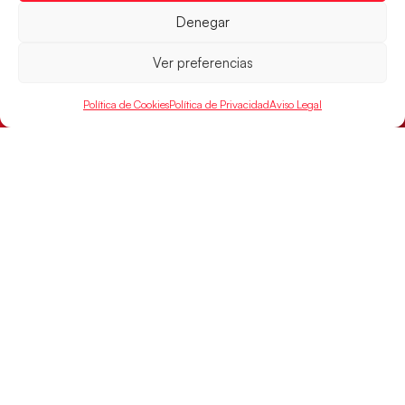
Denegar
Ver preferencias
Política de Cookies
Política de Privacidad
Aviso Legal
Las Guerreras Juveniles buscan ante Suiza
un billete para las semifinales del Mundial
Las Guerreras Juveniles afronta este jueves, a las
15:00 h, los cuartos de final del Campeonato del
Mundo Juvenil frente
LEER MÁS