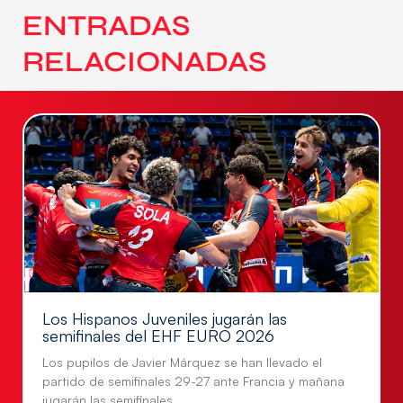
ENTRADAS
RELACIONADAS
Los Hispanos Juveniles jugarán las
semifinales del EHF EURO 2026
Los pupilos de Javier Márquez se han llevado el
partido de semifinales 29-27 ante Francia y mañana
jugarán las semifinales