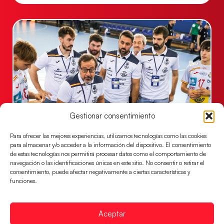
Gestionar consentimiento
Un clásico ante Francia para buscar el
Para ofrecer las mejores experiencias, utilizamos tecnologías como las cookies
billete a semifinales del EHF EURO 2026
para almacenar y/o acceder a la información del dispositivo. El consentimiento
de estas tecnologías nos permitirá procesar datos como el comportamiento de
Los Hispanos Juveniles se enfrentarán a Francia en los
navegación o las identificaciones únicas en este sitio. No consentir o retirar el
cuartos de final, este jueves a las 17:00h.
consentimiento, puede afectar negativamente a ciertas características y
funciones.
LEER MÁS
Aceptar