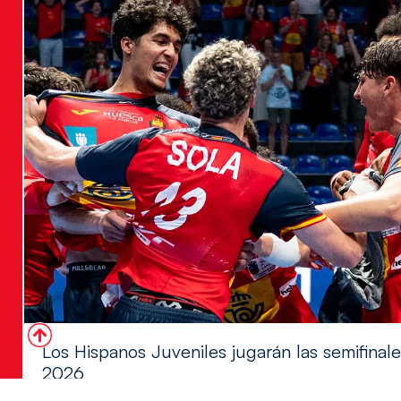
Los Hispanos Juveniles jugarán las semifina
2026
Los pupilos de Javier Márquez se han llevado el partido de se