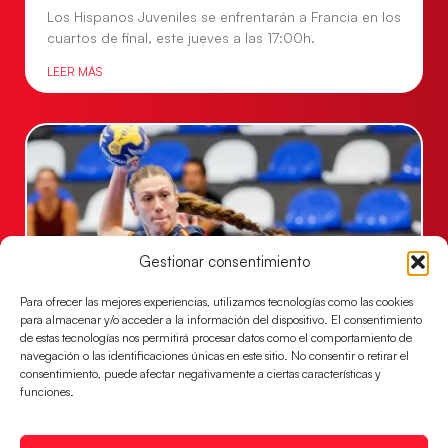
Los Hispanos Juveniles se enfrentarán a Francia en los
cuartos de final, este jueves a las 17:00h.
LEER MÁS
Gestionar consentimiento
Para ofrecer las mejores experiencias, utilizamos tecnologías como las cookies
para almacenar y/o acceder a la información del dispositivo. El consentimiento
de estas tecnologías nos permitirá procesar datos como el comportamiento de
Las Guerreras Juveniles buscan ante Suiza
navegación o las identificaciones únicas en este sitio. No consentir o retirar el
un billete para las semifinales del Mundial
consentimiento, puede afectar negativamente a ciertas características y
funciones.
Las Guerreras Juveniles afronta este jueves, a las
15:00 h, los cuartos de final del Campeonato del
Mundo Juvenil frente