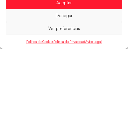
Aceptar
LEER MÁS
Denegar
Ver preferencias
Política de Cookies
Política de Privacidad
Aviso Legal
SELECCIONES
ACCESO
LEGAL
DIRECTO
Hispanos
Política de
Guerreras
Competiciones
Privacidad