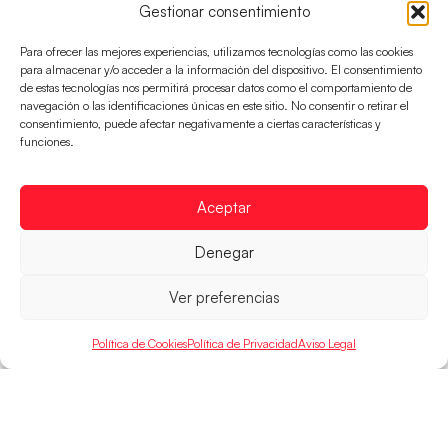
Gestionar consentimiento
Para ofrecer las mejores experiencias, utilizamos tecnologías como las cookies
para almacenar y/o acceder a la información del dispositivo. El consentimiento
de estas tecnologías nos permitirá procesar datos como el comportamiento de
navegación o las identificaciones únicas en este sitio. No consentir o retirar el
consentimiento, puede afectar negativamente a ciertas características y
funciones.
Los Hispanos Juveniles buscarán el bronce
continental
Los pupilos de Javier Márquez no han podido con
Aceptar
Alemania y disputarán el encuentro por el bronce el
próximo domingo
Denegar
LEER MÁS
Ver preferencias
Política de Cookies
Política de Privacidad
Aviso Legal