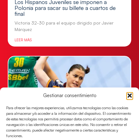
Los Hispanos Juveniles se imponen a
Polonia para sacar su billete a cuartos de
final
Victoria 32-30 para el equipo dirigido por Javier
Márquez
LEER MÁS
Gestionar consentimiento
Para ofrecer las mejores experiencias, utilizamos tecnologías como las cookies
para almacenar y/o acceder a la información del dispositivo. El consentimiento
de estas tecnologías nos permitirá procesar datos como el comportamiento de
navegación o las identificaciones únicas en este sitio. No consentir o retirar el
Las Guerreras Juveniles, primeras de grupo
consentimiento, puede afectar negativamente a ciertas características y
en la Main Round
funciones.