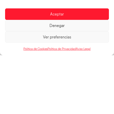
Las pupilas de Cristina Cabeza se imponen 35-33 a
Montenegro, y el jueves disputarán los cuartos de
final ante Suiza
Aceptar
LEER MÁS
Denegar
Ver preferencias
Política de Cookies
Política de Privacidad
Aviso Legal
SELECCIONES
ACCESO
LEGAL
DIRECTO