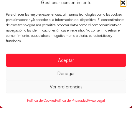
Gestionar consentimiento
Para ofrecer las mejores experiencias, utilizamos tecnologías como las cookies
para almacenar y/o acceder a la información del dispositivo. El consentimiento
de estas tecnologías nos permitirá procesar datos como el comportamiento de
navegación o las identificaciones únicas en este sitio. No consentir o retirar el
consentimiento, puede afectar negativamente a ciertas características y
funciones.
Aceptar
Los Hispanos Juveniles buscarán el bronce
Denegar
continental
Los pupilos de Javier Márquez no han podido con
Ver preferencias
Alemania y disputarán el encuentro por el bronce el
próximo domingo
Política de Cookies
Política de Privacidad
Aviso Legal
LEER MÁS