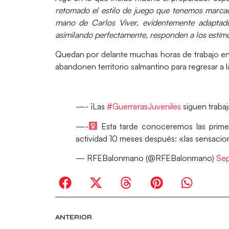
retomado el estilo de juego que tenemos marcad
mano de Carlos Viver, evidentemente adaptado 
asimilando perfectamente, responden a los estímu
Quedan por delante muchas horas de trabajo en
abandonen territorio salmantino para regresar a la
—- ¡Las
#GuerrerasJuveniles
siguen traba
—-‍
Esta tarde conoceremos las prime
actividad 10 meses después: «las sensac
— RFEBalonmano (@RFEBalonmano)
Sep
ANTERIOR