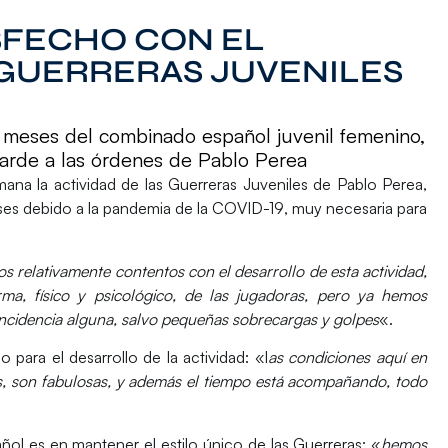
ISFECHO CON EL
GUERRERAS JUVENILES
0 meses del combinado español juvenil femenino,
tarde a las órdenes de Pablo Perea
ana la actividad de las
Guerreras Juveniles
de
Pablo Perea
,
ses
debido a la pandemia de la
COVID-19
, muy necesaria para
s relativamente contentos con el desarrollo de esta actividad,
ma, físico y psicológico, de las jugadoras, pero ya hemos
incidencia alguna, salvo pequeñas sobrecargas y golpes
«.
o para el desarrollo de la actividad: «l
as condiciones aquí en
es, son fabulosas, y además el tiempo está acompañando, todo
ol es en mantener el estilo único de las Guerreras: «
hemos