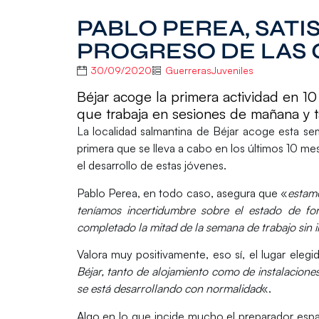
PABLO PEREA, SAT
PROGRESO DE LAS 
30/09/2020
GuerrerasJuveniles
Béjar acoge la primera actividad en 1
que trabaja en sesiones de mañana y 
La localidad salmantina de
Béjar
acoge esta sem
primera que se lleva a cabo en los últimos
10 me
el desarrollo de estas jóvenes.
Pablo Perea
, en todo caso, asegura que «
estamo
teníamos incertidumbre sobre el estado de for
completado la mitad de la semana de trabajo sin 
Valora muy positivamente, eso sí, el lugar elegid
Béjar, tanto de alojamiento como de instalacion
se está desarrollando con normalidad
«.
Algo en lo que incide mucho el preparador españ