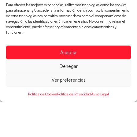
Para ofrecer las mejores experiencias, utilizamos tecnologías como las cookies
para almacenar y/o acceder a la información del dispositivo. El consentimiento
de estas tecnologías nos permitirá procesar datos como el comportamiento de
navegación o las identificaciones únicas en este sitio. No consentir o retirar el
consentimiento, puede afectar negativamente a ciertas características y
Los Hispanos Juveniles buscarán el bronce
funciones.
continental
Los pupilos de Javier Márquez no han podido con
Aceptar
Alemania y disputarán el encuentro por el bronce el
próximo domingo
Denegar
LEER MÁS
Ver preferencias
Política de Cookies
Política de Privacidad
Aviso Legal