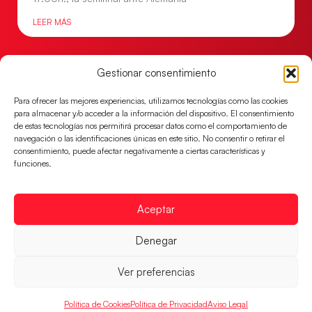
LEER MÁS
Gestionar consentimiento
Para ofrecer las mejores experiencias, utilizamos tecnologías como las cookies
para almacenar y/o acceder a la información del dispositivo. El consentimiento
de estas tecnologías nos permitirá procesar datos como el comportamiento de
navegación o las identificaciones únicas en este sitio. No consentir o retirar el
consentimiento, puede afectar negativamente a ciertas características y
funciones.
Aceptar
Los Hispanos Juveniles jugarán las
semifinales del EHF EURO 2026
Denegar
Los pupilos de Javier Márquez se han llevado el
partido de semifinales 29-27 ante Francia y mañana
Ver preferencias
jugarán las semifinales
LEER MÁS
Política de Cookies
Política de Privacidad
Aviso Legal