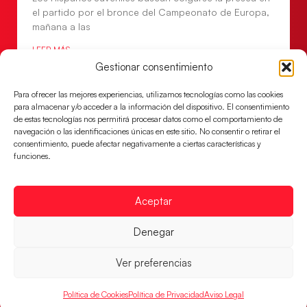
el partido por el bronce del Campeonato de Europa,
mañana a las
LEER MÁS
Gestionar consentimiento
Para ofrecer las mejores experiencias, utilizamos tecnologías como las cookies
para almacenar y/o acceder a la información del dispositivo. El consentimiento
de estas tecnologías nos permitirá procesar datos como el comportamiento de
navegación o las identificaciones únicas en este sitio. No consentir o retirar el
consentimiento, puede afectar negativamente a ciertas características y
funciones.
Aceptar
Denegar
Montenegro, última frontera para las
Guerreras Juveniles en la conquista del oro
Ver preferencias
mundial
El conjunto dirigido por Cristina Cabeza buscará
Política de Cookies
Política de Privacidad
Aviso Legal
mañana, a las 17:30h., el oro en el Campeonato del