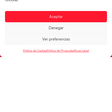
funciones.
Aceptar
Las Guerreras Juveniles sellan su billete para
las semifinales
Denegar
Las pupilas de Cristina Cabeza han remontado con
Ver preferencias
parcial de 7:1 que les ha dado el pase a semifinales
que
Política de Cookies
Política de Privacidad
Aviso Legal
LEER MÁS