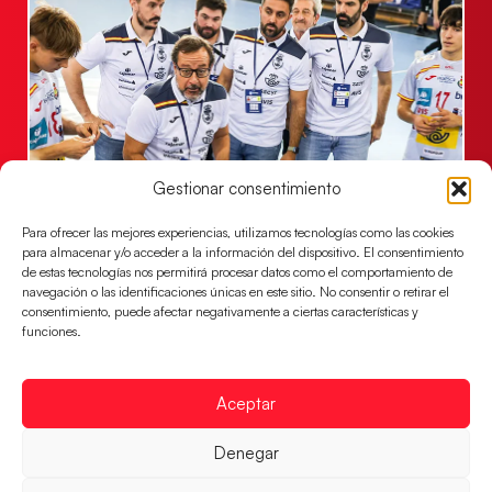
Gestionar consentimiento
Un clásico ante Francia para buscar el
billete a semifinales del EHF EURO 2026
Para ofrecer las mejores experiencias, utilizamos tecnologías como las cookies
para almacenar y/o acceder a la información del dispositivo. El consentimiento
Los Hispanos Juveniles se enfrentarán a Francia en los
de estas tecnologías nos permitirá procesar datos como el comportamiento de
cuartos de final, este jueves a las 17:00h.
navegación o las identificaciones únicas en este sitio. No consentir o retirar el
consentimiento, puede afectar negativamente a ciertas características y
LEER MÁS
funciones.
Aceptar
Denegar