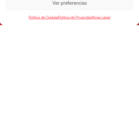
Ver preferencias
Política de Cookies
Política de Privacidad
Aviso Legal
Las Guerreras Juveniles buscan ante Suiza
un billete para las semifinales del Mundial
Las Guerreras Juveniles afronta este jueves, a las
15:00 h, los cuartos de final del Campeonato del
Mundo Juvenil frente
LEER MÁS