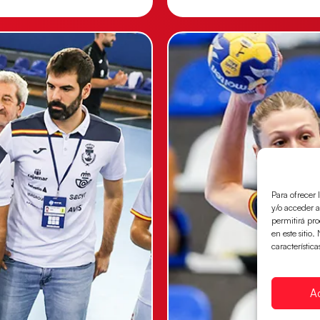
Para ofrecer 
y/o acceder a
permitirá pr
en este sitio
característica
A