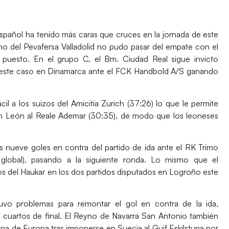
pañol ha tenido más caras que cruces en la jornada de este
o del Pevafersa Valladolid no pudo pasar del empate con el
 puesto. En el grupo C, el Bm. Ciudad Real sigue invicto
 este caso en Dinamarca ante el FCK Handbold A/S ganando
l a los suizos del Amicitia Zurich (37:26) lo que le permite
 en León al Reale Ademar (30:35), de modo que los leoneses
nueve goles en contra del partido de ida ante el RK Trimo
global), pasando a la siguiente ronda. Lo mismo que el
s del Haukar en los dos partidos disputados en Logroño este
tuvo problemas para remontar el gol en contra de la ida,
cuartos de final. El Reyno de Navarra San Antonio también
copa de Europa tras imponerse en Suecia al Guif Eskilstuna por