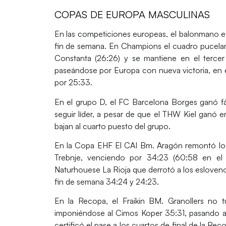
COPAS DE EUROPA MASCULINAS
En las competiciones europeas, el balonmano es
fin de semana. En Champions el cuadro pucelan
Constanta (26:26) y se mantiene en el tercer
paseándose por Europa con nueva victoria, en
por 25:33.
En el grupo D, el FC Barcelona Borges ganó fáci
seguir líder, a pesar de que el THW Kiel ganó
bajan al cuarto puesto del grupo.
En la Copa EHF El CAI Bm. Aragón remontó los 
Trebnje, venciendo por 34:23 (60:58 en el 
Naturhouese La Rioja que derrotó a los esloveno
fin de semana 34:24 y 24:23.
En la Recopa, el Fraikin BM. Granollers no 
imponiéndose al Cimos Koper 35:31, pasando a 
certificó el pase a los cuartos de final de la Re