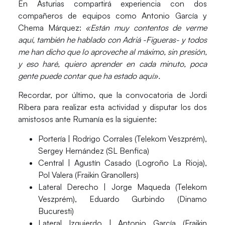
En Asturias compartirá experiencia con dos
compañeros de equipos como Antonio García y
Chema Márquez:
«Están muy contentos de verme
aquí, también he hablado con Adriá -Figueras- y
todos
me han dicho que lo aproveche al máximo, sin presión
,
y eso haré, quiero aprender en cada minuto,
poca
gente puede contar que ha estado aquí».
Recordar, por último, que la
convocatoria
de Jordi
Ribera para realizar esta actividad y disputar los dos
amistosos ante Rumanía es la siguiente:
Portería
| Rodrigo Corrales (Telekom Veszprém),
Sergey Hernández (SL Benfica)
Central
| Agustín Casado (Logroño La Rioja),
Pol Valera (Fraikin Granollers)
Lateral Derecho
| Jorge Maqueda (Telekom
Veszprém), Eduardo Gurbindo (Dinamo
Bucuresti)
Lateral Izquierdo
| Antonio García (Fraikin