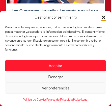
Las Guerreras Juveniles lucharán por el oro
mundialista
Gestionar consentimiento
El conjunto dirigido por Cristina Cabeza se lleva la
Para ofrecer las mejores experiencias, utilizamos tecnologías como las cookies
victoria en las semifinales contra Egipto y luchará por
para almacenar y/o acceder a la información del dispositivo. El consentimiento
el oro
de estas tecnologías nos permitirá procesar datos como el comportamiento de
navegación o las identificaciones únicas en este sitio. No consentir o retirar el
LEER MÁS
consentimiento, puede afectar negativamente a ciertas características y
funciones.
Aceptar
Denegar
Ver preferencias
Política de Cookies
Política de Privacidad
Aviso Legal
Los Hispanos Juveniles buscarán el bronce