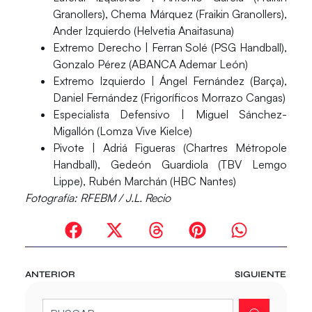
Granollers), Chema Márquez (Fraikin Granollers),
Ander Izquierdo (Helvetia Anaitasuna)
Extremo Derecho
| Ferran Solé (PSG Handball),
Gonzalo Pérez (ABANCA Ademar León)
Extremo Izquierdo
| Ángel Fernández (Barça),
Daniel Fernández (Frigoríficos Morrazo Cangas)
Especialista Defensivo
| Miguel Sánchez-
Migallón (Lomza Vive Kielce)
Pivote
| Adriá Figueras (Chartres Métropole
Handball), Gedeón Guardiola (TBV Lemgo
Lippe), Rubén Marchán (HBC Nantes)
Fotografía: RFEBM / J.L. Recio
ANTERIOR
SIGUIENTE