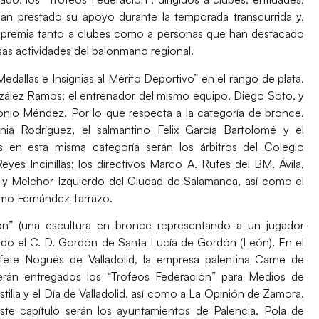
an prestado su apoyo durante la temporada transcurrida y,
se premia tanto a clubes como a personas que han destacado
rsas actividades del balonmano regional.
edallas e Insignias al Mérito Deportivo” en el rango de plata,
onzález Ramos; el entrenador del mismo equipo, Diego Soto, y
tonio Méndez. Por lo que respecta a la categoría de bronce,
nia Rodríguez, el salmantino Félix García Bartolomé y el
s en esta misma categoría serán los árbitros del Colegio
Reyes Incinillas; los directivos Marco A. Rufes del BM. Ávila,
 y Melchor Izquierdo del Ciudad de Salamanca, así como el
rmo Fernández Tarrazo.
ión” (una escultura en bronce representando a un jugador
guido el C. D. Gordón de Santa Lucía de Gordón (León). En el
fete Nogués de Valladolid, la empresa palentina Carne de
erán entregados los “Trofeos Federación” para Medios de
illa y el Día de Valladolid, así como a La Opinión de Zamora.
este capítulo serán los ayuntamientos de Palencia, Pola de