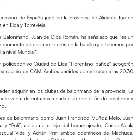
lonmano de España jugó en la provincia de Alicante fue en
en Elda y Torrevieja.
 de Balonmano, Juan de Dios Román, ha señalado que “es un
n momento de enorme interés en la batalla que tenemos por
 a nivel Mundial”.
lón polideportivo Ciudad de Elda “Florentino Ibáñez” acogerán
 patrocinio de CAM. Ambos partidos comenzarán a las 20.30
ueden adquirir en los clubes de balonmano de la provincia. La
r la venta de entradas a cada club con el fin de colaborar y
no.
adores de balonmano como Juan Francisco Muñoz Melo, Juan
y “Poli”, así como el hijo del homenajeado, Carlos Alcalá
ascual Vidal y Adrián Prat ambos coetáneos de Machuca,