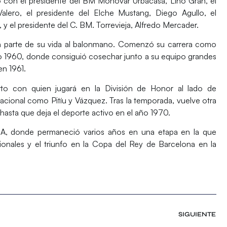
 con el presidente del BM Monóvar Urbacasa, Lino Gran, el
Valero, el presidente del Elche Mustang, Diego Agullo, el
 y el presidente del C. BM. Torrevieja, Alfredo Mercader.
n parte de su vida al balonmano. Comenzó su carrera como
año 1960, donde consiguió cosechar junto a su equipo grandes
n 1961.
to con quien jugará en la División de Honor al lado de
nacional como Pitíu y Vázquez. Tras la temporada, vuelve otra
hasta que deja el deporte activo en el año 1970.
A, donde permaneció varios años en una etapa en la que
ionales y el triunfo en la Copa del Rey de Barcelona en la
SIGUIENTE