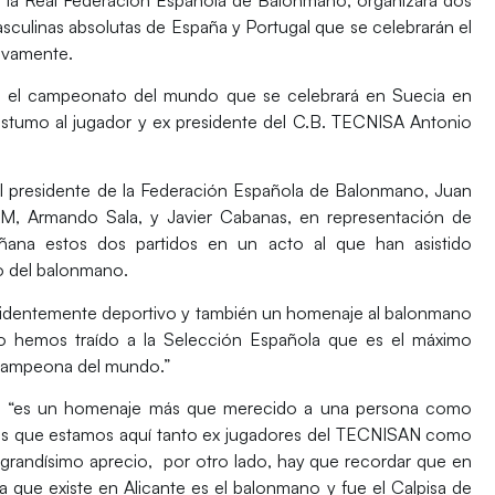
asculinas absolutas de España y Portugal que se celebrarán el
tivamente.
ra el campeonato del mundo que se celebrará en Suecia en
stumo al jugador y ex presidente del C.B. TECNISA Antonio
 el presidente de la Federación Española de Balonmano, Juan
CAM, Armando Sala, y Javier Cabanas, en representación de
ñana estos dos partidos en un acto al que han asistido
o del balonmano.
evidentemente deportivo y también un homenaje al balonmano
ello hemos traído a la Selección Española que es el máximo
campeona del mundo.”
ue “es un homenaje más que merecido a una persona como
os que estamos aquí tanto ex jugadores del TECNISAN como
grandísimo aprecio, por otro lado, hay que recordar que en
que existe en Alicante es el balonmano y fue el Calpisa de