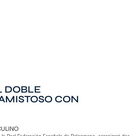
L DOBLE
AMISTOSO CON
CULINO
n la Real Federación Española de Balonmano, organizará dos