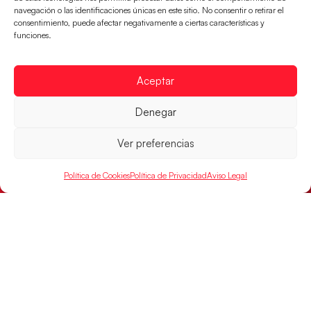
navegación o las identificaciones únicas en este sitio. No consentir o retirar el
El conjunto dirigido por Cristina Cabeza se lleva la
consentimiento, puede afectar negativamente a ciertas características y
victoria en las semifinales contra Egipto y luchará por
funciones.
el oro
LEER MÁS
Aceptar
Denegar
Ver preferencias
Política de Cookies
Política de Privacidad
Aviso Legal
Los Hispanos Juveniles buscarán el bronce
continental
Los pupilos de Javier Márquez no han podido con
Alemania y disputarán el encuentro por el bronce el