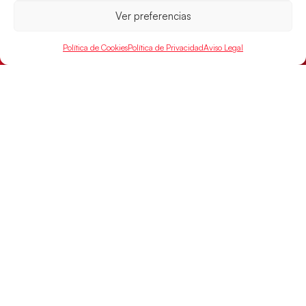
Ver preferencias
Las Guerreras Juveniles sellan su billete para
las semifinales
Política de Cookies
Política de Privacidad
Aviso Legal
Las pupilas de Cristina Cabeza han remontado con
parcial de 7:1 que les ha dado el pase a semifinales
que
LEER MÁS