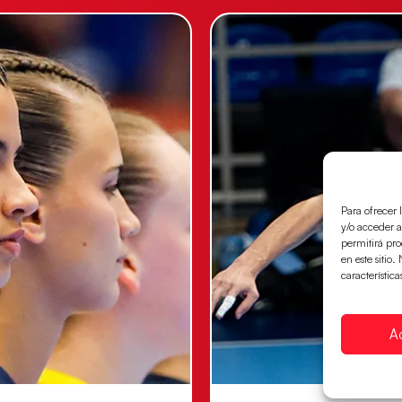
Para ofrecer 
y/o acceder a
permitirá pr
en este sitio
característica
A